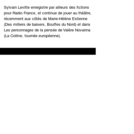
Sylvain Levitte enregistre par ailleurs des fictions
pour Radio France, et continue de jouer au théâtre,
récemment aux côtés de Marie-Hélène Estienne
(Des milliers de baisers, Bouffes du Nord) et dans
Les personnages de la pensée de Valère Novarina
(La Colline, tournée européenne).
S'ABONNER À LA NEWSLETTER
Recevez tous les nouveaux stages et toutes les news
sur les créations de la compagnie.
recevoir les news
CONTACT