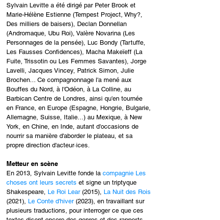
Sylvain Levitte a été dirigé par Peter Brook et
Marie-Hélène Estienne (Tempest Project, Why?,
Des
milliers
de baisers), Declan Donnellan
(Andromaque, Ubu Roi), Valère Novarina (Les
Personnages de la pensée), Luc Bondy (Tartuffe,
Les Fausses Confidences), Macha Makeïeff (La
Fuite, Trissotin ou Les Femmes Savantes), Jorge
Lavelli, Jacques Vincey, Patrick Simon, Julie
Brochen... Ce compagnonnage l'a mené aux
Bouffes du Nord, à l'Odéon, à La Colline, au
Barbican Centre de Londres, ainsi qu'en tournée
en France, en Europe (
Espagne
, Hongrie,
Bulgarie
,
Allemagne, Suisse, Italie...) au Mexique, à New
York, en Chine, en Inde, autant d'occasions de
nourrir sa manière d'aborder le plateau, et sa
propre direction d'acteur·ices.
Metteur en scène
En 2013, Sylvain Levitte fonde la
compagnie Les
choses ont leurs secrets
et signe un triptyque
Shakespeare,
Le Roi Lear
(2015),
La Nuit des Rois
(2021),
Le Conte d'hiver
(2023), en travaillant sur
plusieurs traductions, pour interroger ce que ces
textes disent encore des genres et des rapports