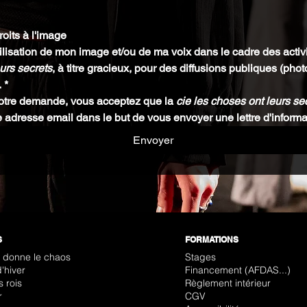
oits à l'image
utilisation de mon image et/ou de ma voix dans le cadre des activi
urs secrets
, à titre gracieux, pour des diffusions publiques (photo
.
*
votre demande, vous acceptez que la 
cie les choses ont leurs se
tre adresse email dans le but de vous envoyer une lettre d'informa
Envoyer
S
FORMATIONS
r donne le chaos
Stages
'hiver
Financement (AFDAS...)
s rois
Règlement intérieur
r
CGV