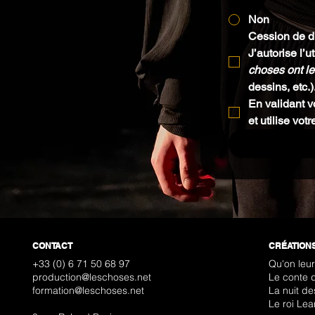
Non
Cession de dr
J’autorise l’
choses ont le
dessins, etc.)
En validant 
et utilise vo
CONTACT
CRÉATION
+33 (0) 6 71 50 68 97
Qu'on leu
production@leschoses.net​
Le conte d
formation@leschoses.net
La nuit de
Le roi Lea