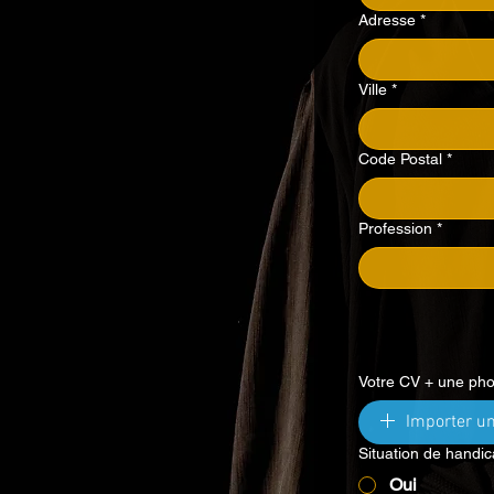
Adresse
*
Ville
*
Code Postal
*
Profession
*
Votre CV + une pho
Importer un
Situation de handi
Oui