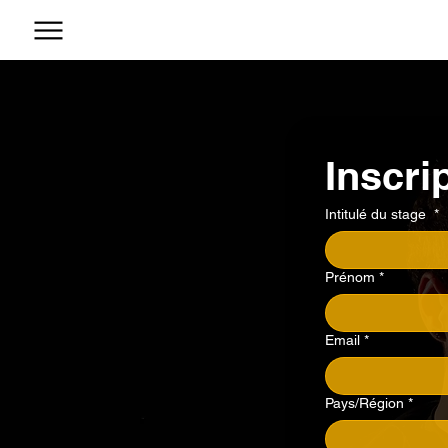
Inscri
Intitulé du stage
*
Prénom
*
Email
*
Adresse
Pays/Région
*