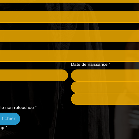
Date de naissance
*
to non retouchée
*
 fichier
cap
*